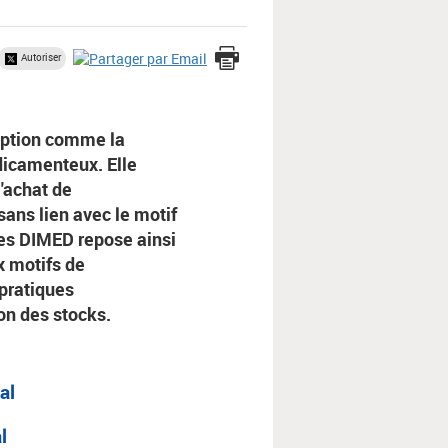
Autoriser
mption comme la
dicamenteux. Elle
'achat de
ans lien avec le motif
des DIMED repose ainsi
ux motifs de
 pratiques
on des stocks.
tal
l