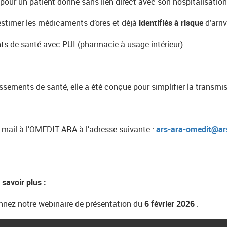
ur un patient donné sans lien direct avec son hospitalisatio
estimer les médicaments d’ores et déjà
identifiés à risque
d’arri
nts de santé avec PUI (pharmacie à usage intérieur)
ssements de santé, elle a été conçue pour simplifier la transm
ar mail à l’OMEDIT ARA à l’adresse suivante :
ars-ara-omedit@ars
 savoir plus :
nnez notre webinaire de présentation du
6 février 2026
: