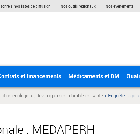
nscrire à nos listes de diffusion
Nos outils régionaux
Nos évènements
ontrats et financements
Médicaments et DM
Quali
sition écologique, développement durable en santé
Enquête régio
Page
actuelle:
ionale : MEDAPERH