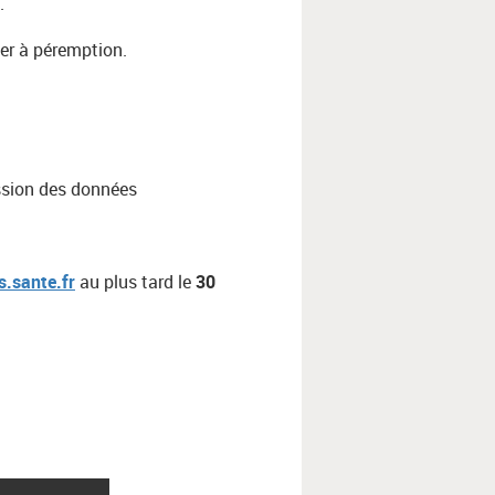
n.
ver à péremption.
ission des données
.sante.fr
au plus tard le
30