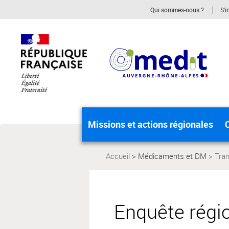
Aller
Aller
Qui sommes-nous ?
S'i
au
au
menu
contenu
principal,
Missions et actions régionales
C
Accueil
Médicaments et DM
Tran
Page
actuelle:
Enquête rég