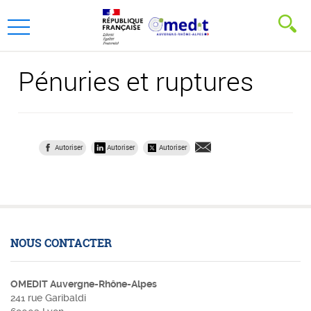
Aller
Aller
au
au
Ouvrir
menu
contenu
le
principal,
menu
Pénuries et ruptures
principal
Autoriser
Autoriser
Autoriser
NOUS CONTACTER
OMEDIT Auvergne-Rhône-Alpes
241 rue Garibaldi