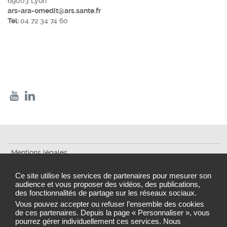
69003 Lyon
ars-ara-omedit@ars.sante.fr
Tel:
04 72 34 74 60
Mentions légales
Plan du site
Ce site utilise les services de partenaires pour mesurer son
audience et vous proposer des vidéos, des publications,
Accessibilité - partiellement conforme
des fonctionnalités de partage sur les réseaux sociaux.
Vous pouvez accepter ou refuser l’ensemble des cookies
Traitement des données
de ces partenaires. Depuis la page « Personnaliser », vous
pourrez gérer individuellement ces services. Nous
Gestion des cookies