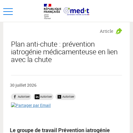
Aller
Aller
au
au
Ouvrir
menu
contenu
le
principal,
menu
Article
principal
Plan anti-chute : prévention
iatrogénie médicamenteuse en lien
avec la chute
30 juillet 2026
Autoriser
Autoriser
Autoriser
Le groupe de travail Prévention iatrogénie