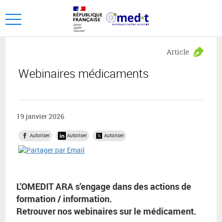
Aller
Aller
au
au
Ouvrir
menu
contenu
le
principal,
menu
Article
principal
Webinaires médicaments
19 janvier 2026
Autoriser
Autoriser
Autoriser
L'OMEDIT ARA s'engage dans des actions de
formation / information.
Retrouver nos webinaires sur le médicament.