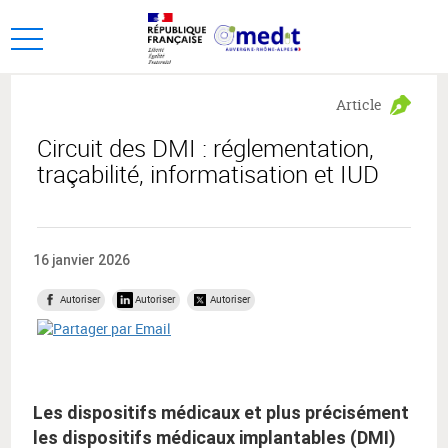
Aller
Aller
au
au
Ouvrir
menu
contenu
le
principal,
menu
Article
principal
Circuit des DMI : réglementation,
traçabilité, informatisation et IUD
16 janvier 2026
Autoriser
Autoriser
Autoriser
Les dispositifs médicaux et plus précisément
les dispositifs médicaux implantables (DMI)